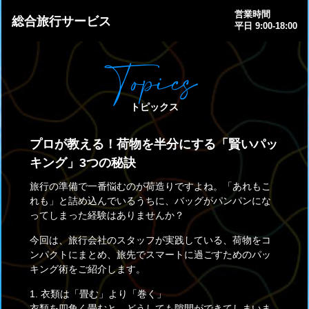
営業時間
総合旅行サービス
平日 9:00-18:00
Topics
トピックス
プロが教える！荷物を半分にする「賢いパッ
キング」3つの秘訣
旅行の準備で一番悩むのが荷造りですよね。「あれもこ
れも」と詰め込んでいるうちに、バッグがパンパンにな
ってしまった経験はありませんか？
今回は、旅行会社のスタッフが実践している、荷物をコ
ンパクトにまとめ、旅先でスマートに過ごすためのパッ
キング術をご紹介します。
1. 衣類は「畳む」より「巻く」
衣類を四角く畳むと、どうしても隙間ができてしまいま