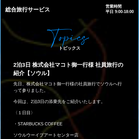
営業時間
総合旅行サービス
平日 9:00-18:00
Topics
トピックス
2泊3日 株式会社マコト御一行様 社員旅行の
紹介【ソウル】
先日、株式会社マコト御一行様の社員旅行でソウルへ行
って参りました。
今回は、2泊3日の添乗先をご紹介いたします。
〈１日目〉
・STARBUCKS COFFEE
ソウルウーイブアートセンター店