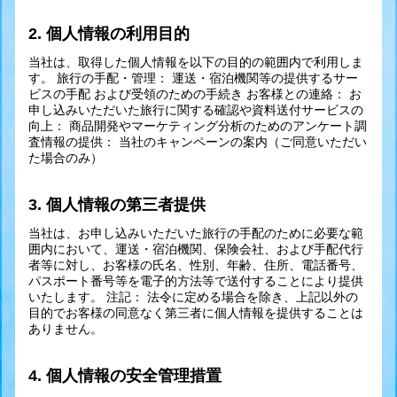
2. 個人情報の利用目的
当社は、取得した個人情報を以下の目的の範囲内で利用しま
す。 旅行の手配・管理： 運送・宿泊機関等の提供するサー
ビスの手配 および受領のための手続き お客様との連絡： お
申し込みいただいた旅行に関する確認や資料送付サービスの
向上： 商品開発やマーケティング分析のためのアンケート調
査情報の提供： 当社のキャンペーンの案内（ご同意いただい
た場合のみ）
3. 個人情報の第三者提供
当社は、お申し込みいただいた旅行の手配のために必要な範
囲内において、運送・宿泊機関、保険会社、および手配代行
者等に対し、お客様の氏名、性別、年齢、住所、電話番号、
パスポート番号等を電子的方法等で送付することにより提供
いたします。 注記： 法令に定める場合を除き、上記以外の
目的でお客様の同意なく第三者に個人情報を提供することは
ありません。
4. 個人情報の安全管理措置